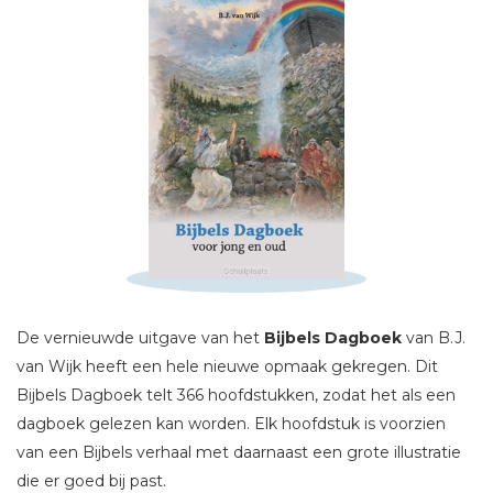
Schrijf hieronder je review!
Sterren
Naam *
E-mail *
Titel *
De vernieuwde uitgave van het
Bijbels Dagboek
van B.J.
van Wijk heeft een hele nieuwe opmaak gekregen. Dit
Bericht *
Bijbels Dagboek telt 366 hoofdstukken, zodat het als een
dagboek gelezen kan worden. Elk hoofdstuk is voorzien
van een Bijbels verhaal met daarnaast een grote illustratie
die er goed bij past.