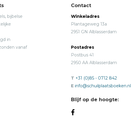
ts
Contact
ls, bijbelse
Winkeladres
elijke
Plantageweg 13a
2951 GN Alblasserdam
gd in
rzonden vanaf
Postadres
Postbus 41
2950 AA Alblasserdam
T
+31 (0)85 - 0712 842
E
info@schuilplaatsboeken.nl
Blijf op de hoogte: