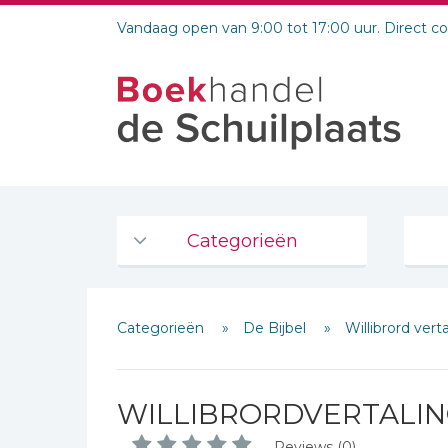
Vandaag open van 9:00 tot 17:00 uur. Direct c
Categorieën
Agenda's en kalenders
Categorieën
De Bijbel
Willibrord vert
De Bijbel
Bijbelse Dagboeken 2026
Bijbelse dagboeken
WILLIBRORDVERTALI
Schrijf hieronder je review!
Bijbelstudie groepen
Reviews (0)