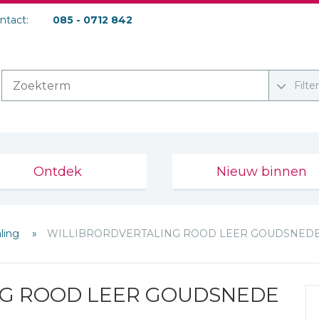
ontact:
085 - 0712 842
Filte
Ontdek
Nieuw binnen
aling
WILLIBRORDVERTALING ROOD LEER GOUDSNED
NG ROOD LEER GOUDSNEDE