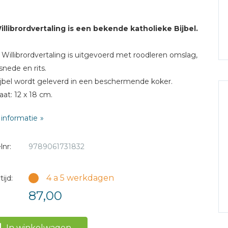
llibrordvertaling is een bekende katholieke Bijbel.
Willibrordvertaling is uitgevoerd met roodleren omslag,
nede en rits.
jbel wordt geleverd in een beschermende koker.
at: 12 x 18 cm.
informatie
erkrijgbaar met zwartleren omslag.
lnr:
9789061731832
4 a 5 werkdagen
ijd:
87,00
In winkelwagen