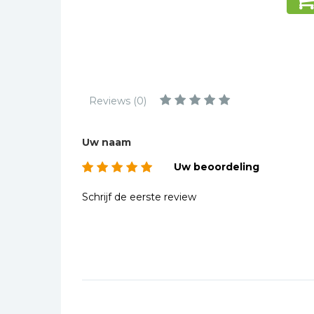
Kinderbijbels
Muziekboeken
Bladmuziek
Management &
Leiderschap
Reviews (0)
Politiek
Regio | Alblasserwaard
Uw naam
Romans
Uw beoordeling
Toeristische kaarten en
gidsen
Schrijf de eerste review
Taalstudie
Wenskaarten