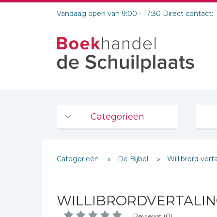
Vandaag open van 9:00 - 17:30 Direct contact:
Categorieën
Agenda's en kalenders
Categorieën
De Bijbel
Willibrord vert
De Bijbel
Bijbelse Dagboeken 2026
Bijbelse dagboeken
WILLIBRORDVERTALING
Schrijf hieronder je review!
Bijbelstudie groepen
Reviews (0)