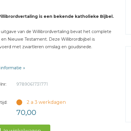
llibrordvertaling is een bekende katholieke Bijbel.
uitgave van de Willibrordvertaling bevat het complete
en Nieuwe Testament. Deze Willibrordbijbel is
voerd met zwartleren omslag en goudsnede.
: zwart
informatie
ing: 12,5 x 18,5
g: leer
lnr:
9789061731771
: nee
rking: goudsnede
2 a 3 werkdagen
ijd:
erkrijgbaar met
roodleren
omslag.
70,00
In winkelwagen