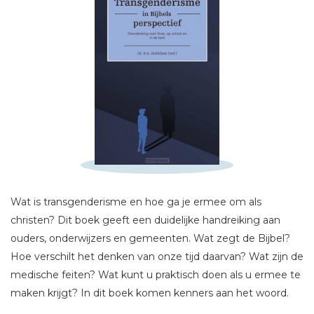
Schrijf hieronder je review!
Sterren
Naam *
E-mail *
Titel *
Wat is transgenderisme en hoe ga je ermee om als
christen? Dit boek geeft een duidelijke handreiking aan
Bericht *
ouders, onderwijzers en gemeenten. Wat zegt de Bijbel?
Hoe verschilt het denken van onze tijd daarvan? Wat zijn de
medische feiten? Wat kunt u praktisch doen als u ermee te
maken krijgt? In dit boek komen kenners aan het woord.
Ze leggen uit waar transgenderisme vandaan komt,