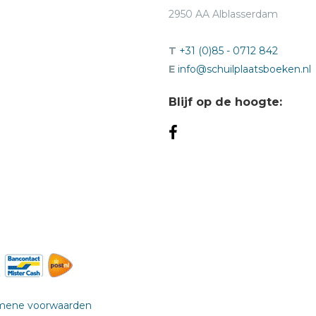
tzendingen van Jesaja deel 1 zijn terug te kijken via Uitzending
2950 AA Alblasserdam
hronologische volgorde
T
+31 (0)85 - 0712 842
E
info@schuilplaatsboeken.nl
Blijf op de hoogte:
attheüs deel 1 (gepland)
mene voorwaarden
 (gepland)