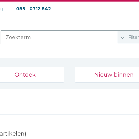
ag):
085 - 0712 842
Filte
Ontdek
Nieuw binnen
 artikelen)