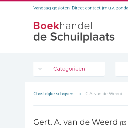
Vandaag gesloten. Direct contact (m.u.v. zond
Categorieën
Agenda's en kalenders
Christelijke schrijvers
G.A. van de Weerd
De Bijbel
Bijbelse Dagboeken 2026
Bijbelse dagboeken
Gert. A. van de Weerd
(13
Bijbelstudie groepen