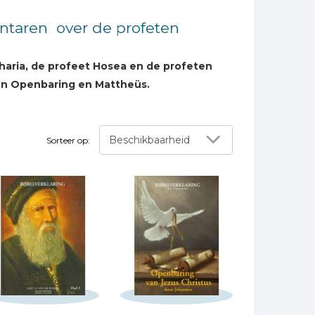
mentaren
over de profeten
charia, de profeet Hosea en de profeten
ken Openbaring en Mattheüs.
zonder dat die exegese door enige dogmatische
 respect benadert. Zijn 'medogenloze'
Beschikbaarheid
Sorteer op:
 wordt beschouwd.
t licht van het Messiaanse Rijk, dat eens
 uit de Bijbel opgebouwd. Daarin vinden we dan
ap van God is.
bekend Engels wetenschapper) die ook van
 in het licht van het Oude Testament het
en.