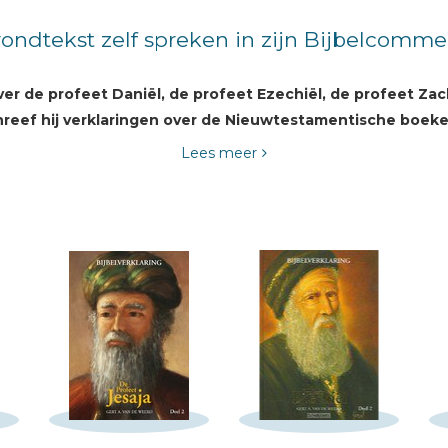
rondtekst zelf spreken in zijn Bijbelcom
ver de profeet Daniël, de profeet Ezechiël, de profeet Za
chreef hij verklaringen over de Nieuwtestamentische boe
Lees meer
bijbelverklaringen is, om de grondtekst zelf te laten spreken, 
eerd te rade bij de Joodse rabbi's, wiens werken hij met groot
r de Joodse wijze van uitleg, wat door velen als een verademing
 verklaringen. Hij ziet de bediening van de meeste profeten in he
 als een persoonlijke mening neer, maar die exegese wordt breed
st geloof dat profetie een woord-voor-woord geciteerde boodsch
tekst zelf. Daarin voelt hij zich zeer verwant aan C.S. Lewis (
 de Weerd hoopt er met zijn boeken in te slagen dat wij opnieuw
feten zijn hierin onmisbaar, omdat zij de raad van God uitlegg