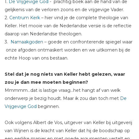
1.
De Vrijgevige God
- prachtig boek aan de hand van de
gelijkenis van de verloren zoons en de vrijgevige Vader.
2.
Centrum Kerk
– hier vind je de complete theologie van
Keller. Het mooie van de Nederlandse versie is de reflectie
daarop van Nederlandse theologen.
3.
Namaakgoden
– goede en confronterende spiegel waar
onze afgoden ontmaskert worden en we uitkomen bij de
echte Hoop van ons bestaan.
Stel dat je nog niets van Keller hebt gelezen, waar
zou je dan mee moeten beginnen?
Mmmmm…dat is lastige vraag…het hangt af van welk
onderwerp je bezig houdt. Maar ik zou dan toch met
De
Vrijgevige God
beginnen.
Ook volgens Albert de Vos, uitgever van Keller bij uitgeverij
van Wijnen is de kracht van Keller dat hij de boodschap op
een eerlijke manier en met goede argumenten vertelt en