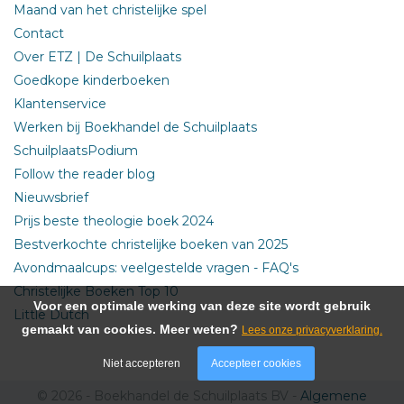
Maand van het christelijke spel
Contact
Over ETZ | De Schuilplaats
Goedkope kinderboeken
Klantenservice
Werken bij Boekhandel de Schuilplaats
SchuilplaatsPodium
Follow the reader blog
Nieuwsbrief
Prijs beste theologie boek 2024
Bestverkochte christelijke boeken van 2025
Avondmaalcups: veelgestelde vragen - FAQ's
Christelijke Boeken Top 10
Voor een optimale werking van deze site wordt gebruik
Little Dutch
gemaakt van cookies. Meer weten?
Lees onze privacyverklaring.
Niet accepteren
Accepteer cookies
© 2026 - Boekhandel de Schuilplaats BV -
Algemene