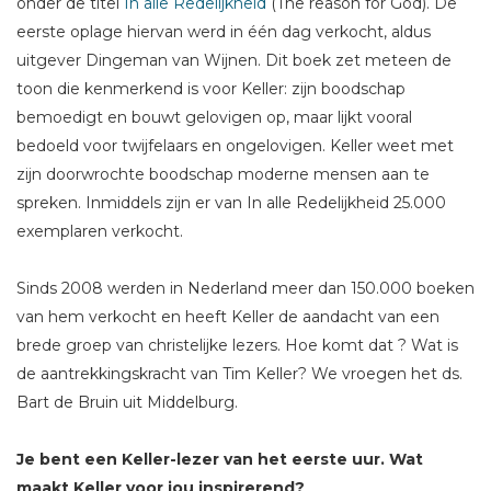
onder de titel
In alle Redelijkheid
(The reason for God). De
eerste oplage hiervan werd in één dag verkocht, aldus
uitgever Dingeman van Wijnen. Dit boek zet meteen de
toon die kenmerkend is voor Keller: zijn boodschap
bemoedigt en bouwt gelovigen op, maar lijkt vooral
bedoeld voor twijfelaars en ongelovigen. Keller weet met
zijn doorwrochte boodschap moderne mensen aan te
spreken. Inmiddels zijn er van In alle Redelijkheid 25.000
exemplaren verkocht.
Sinds 2008 werden in Nederland meer dan 150.000 boeken
van hem verkocht en heeft Keller de aandacht van een
brede groep van christelijke lezers. Hoe komt dat ? Wat is
de aantrekkingskracht van Tim Keller? We vroegen het ds.
Bart de Bruin uit Middelburg.
Je bent een Keller-lezer van het eerste uur. Wat
maakt Keller voor jou inspirerend?