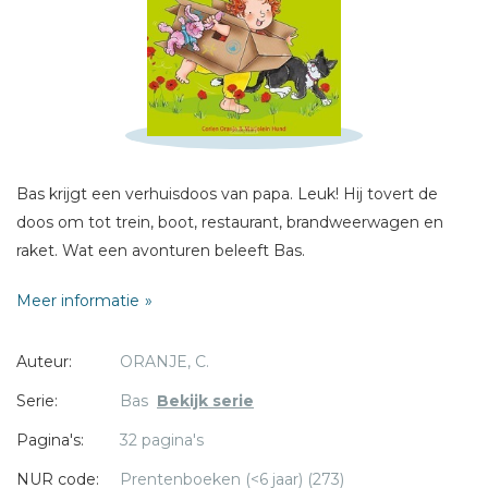
Schrijf hieronder je review!
Sterren
Naam *
E-mail *
Titel *
Bas krijgt een verhuisdoos van papa. Leuk! Hij tovert de
Bericht *
doos om tot trein, boot, restaurant, brandweerwagen en
raket. Wat een avonturen beleeft Bas.
Meer informatie
Auteur:
ORANJE, C.
* = verplicht
Serie:
Bas
Bekijk serie
Pagina's:
32 pagina's
NUR code:
Prentenboeken (<6 jaar) (273)