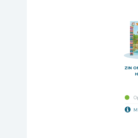
ZIN O
H
Op