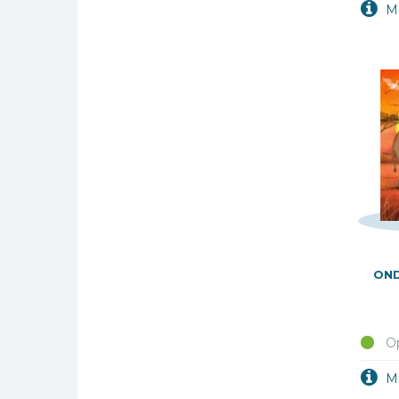
Kinderbijbels
Muziekboeken
Bladmuziek
Management &
Leiderschap
Politiek
Regio | Alblasserwaard
Romans
Toeristische kaarten en
gidsen
Taalstudie
ON
Wenskaarten
Op