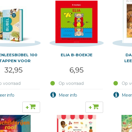
NLEESBIJBEL 100
ELIA B-BOEKJE
DA
TAPPEN VOOR
LE
GROEPEN
32,95
6,95
 voorraad
Op voorraad
Op v
+
+