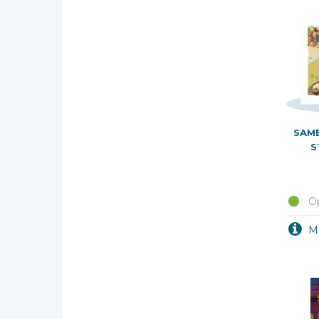
SAME
S
Op