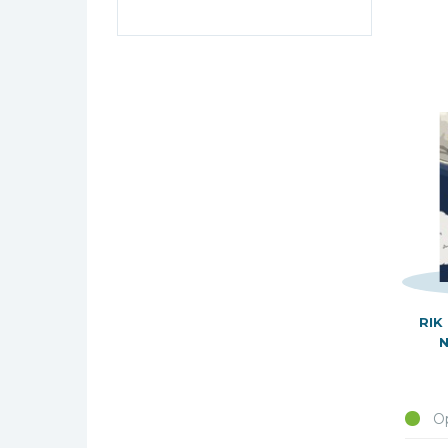
Bibles Foreign
Languages
Bijbelstudie
Geloof, duurzaamheid
en mileu
Benodigdheden voor
kerken
Christelijke spellen
Christelijke stripboeken
Eten en koken
Evangelisatiemateriaal
RIK
Geschiedenis
Israël / Jodendom
Kinder- en jeugdboeken
Op
Engelse kinderboeken