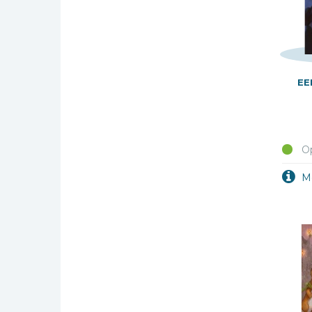
EE
Op