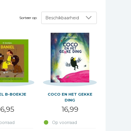
Beschikbaarheid
Sorteer op:
EL B-BOEKJE
COCO EN HET GEKKE
DING
6,95
16,99
oorraad
Op voorraad