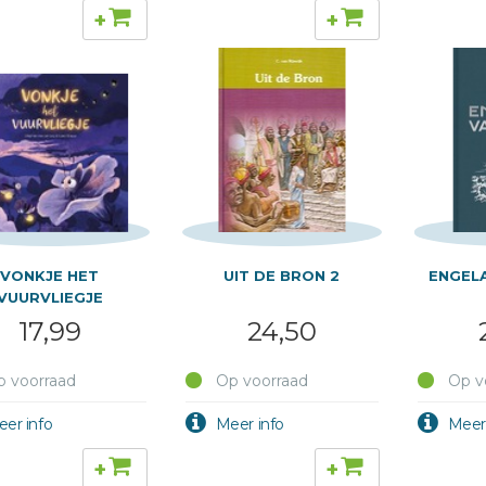
+
+
VONKJE HET
UIT DE BRON 2
ENGEL
VUURVLIEGJE
17,99
24,50
 voorraad
Op voorraad
Op v
+
+