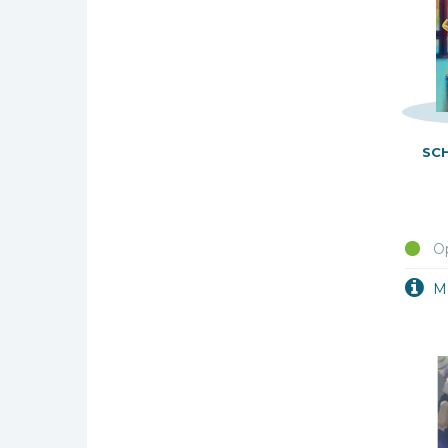
SC
Op