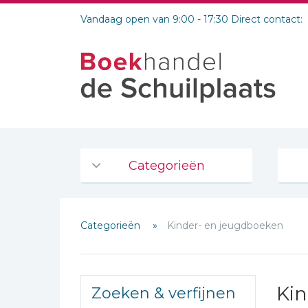
Vandaag open van 9:00 - 17:30 Direct contact:
Categorieën
Agenda's en kalenders
Categorieën
Kinder- en jeugdboeken
De Bijbel
Bijbelse Dagboeken 2026
Bijbelse dagboeken
Kin
Zoeken & verfijnen
Bijbelstudie groepen